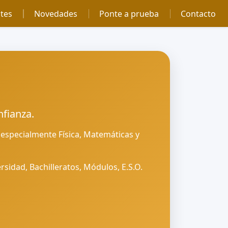
tes
Novedades
Ponte a prueba
Contacto
fianza.
 especialmente Física, Matemáticas y
sidad, Bachilleratos, Módulos, E.S.O.